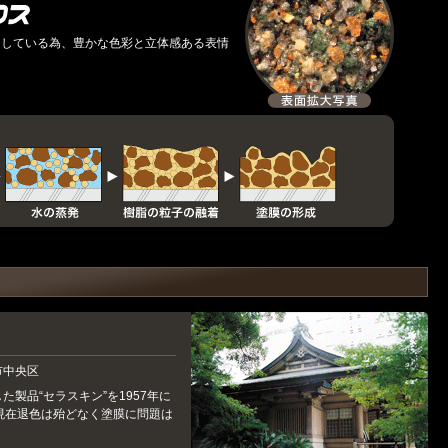
用している為、豊かな色彩と立体感ある表情
市中央区
製品“セラスキン”を1957年に
現在退色は殆どなく塗膜に問題は